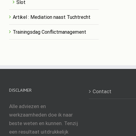
Slot
Artikel : Mediation naast Tuchtrecht
Trainingsdag Conflictmanagement
DISCLAIMER
Contact
Alle adviezen en
werkzaamheden doe ik naar
beste weten en kunnen. Tenzij
een resultaat uitdrukkelijk