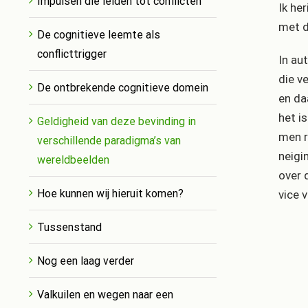
Impulsen die leiden tot conflicten
Ik he
met d
De cognitieve leemte als
conflicttrigger
In au
die v
De ontbrekende cognitieve domein
en da
het i
Geldigheid van deze bevinding in
men r
verschillende paradigma’s van
neigi
wereldbeelden
over 
Hoe kunnen wij hieruit komen?
vice 
Tussenstand
Nog een laag verder
Valkuilen en wegen naar een