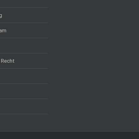
g
ram
k Recht