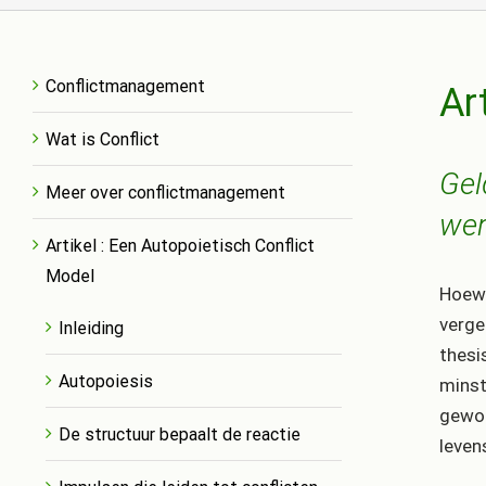
Conflictmanagement
Ar
Wat is Conflict
Gel
Meer over conflictmanagement
wer
Artikel : Een Autopoietisch Conflict
Model
Hoewe
verge
Inleiding
thesi
Autopoiesis
minst
gewor
De structuur bepaalt de reactie
leven