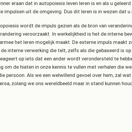
rinner eraan dat in autopoiesis leven leren is en als u gelee
e impulsen uit de omgeving. Dus dit leren is in wezen dat u
topoiesis wordt de impuls gezien als de bron van veranderin
erandering veroorzaakt. In werkelijkheid is het de interne b
armee het leren mogelijk maakt. De externe impuls maakt zelfs
s de interne verwerking die telt, zelfs als die gebaseerd is o
eageert op iets dat een ander wordt verondersteld te heb
ng om de hiaten in onze kennis te vullen met verhalen die w
die persoon. Als we een welwillend gevoel over hem, zal wat
versa, zolang we ons wereldbeeld maar in stand kunnen hou