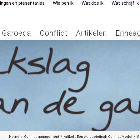
ingen en presentaties
Wie ben ik
Wat doe ik
Wat schrijf ik
Garoeda
Conflict
Artikelen
Ennea
Home
/
Conflictmanagement
/
Artikel : Een Autopoietisch Conflict Model
/
G