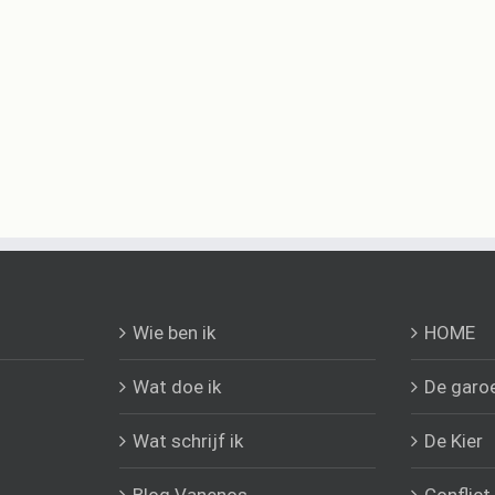
Wie ben ik
HOME
Wat doe ik
De garo
Wat schrijf ik
De Kier