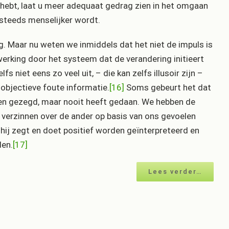
rd hebt, laat u meer adequaat gedrag zien in het omgaan
 steeds menselijker wordt.
g. Maar nu weten we inmiddels dat het niet de impuls is
ewerking door het systeem dat de verandering initieert
 niet eens zo veel uit, – die kan zelfs illusoir zijn –
p objectieve foute informatie.
[16]
Soms gebeurt het dat
ben gezegd, maar nooit heeft gedaan. We hebben de
e verzinnen over de ander op basis van ons gevoelen
 hij zegt en doet positief worden geïnterpreteerd en
den.
[17]
Lees verder…