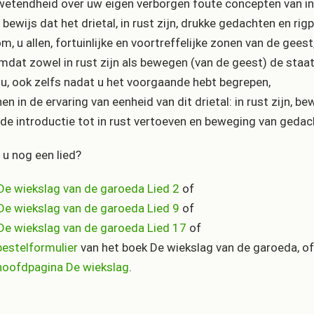
wetendheid over uw eigen verborgen foute concepten van in 
t bewijs dat het drietal, in rust zijn, drukke gedachten en r
m, u allen, fortuinlijke en voortreffelijke zonen van de geest
mdat zowel in rust zijn als bewegen (van de geest) de staat 
u, ook zelfs nadat u het voorgaande hebt begrepen,
en in de ervaring van eenheid van dit drietal: in rust zijn, be
s de introductie tot in rust vertoeven en beweging van gedac
 u nog een lied?
De wiekslag van de garoeda Lied 2
of
De wiekslag van de garoeda Lied 9
of
De wiekslag van de garoeda Lied 17
of
bestelformulier
van het boek De wiekslag van de garoeda, o
hoofdpagina De wiekslag
.