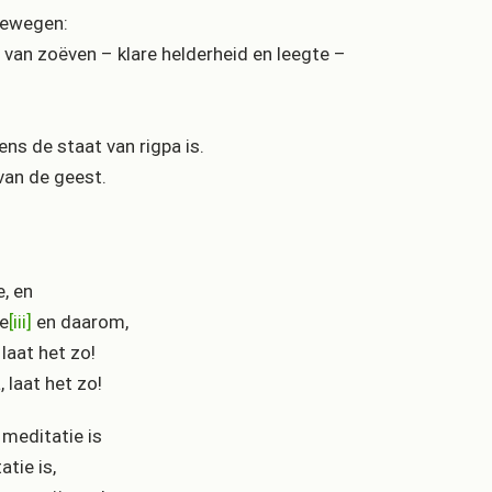
bewegen:
 van zoëven – klare helderheid en leegte –
ns de staat van rigpa is.
van de geest.
e, en
te
[iii]
en daarom,
 laat het zo!
 laat het zo!
 meditatie is
tie is,