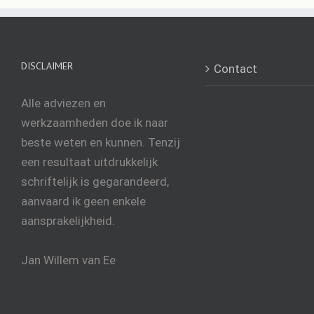
DISCLAIMER
Contact
Alle adviezen en
werkzaamheden doe ik naar
beste weten en kunnen. Tenzij
een resultaat uitdrukkelijk
schriftelijk is gegarandeerd,
aanvaard ik geen enkele
aansprakelijkheid.
Jan Willem van Ee