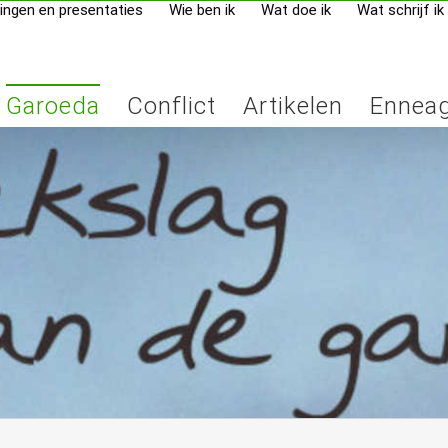
ingen en presentaties
Wie ben ik
Wat doe ik
Wat schrijf ik
Garoeda
Conflict
Artikelen
Ennea