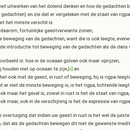
het uitwerken van het dolend denken en hoe de gedachten 
 gedachten) en zie dat er vergeleken met de staat van rigpa
iet het minste verschil is.
daarom, fortuinlijke geestverwante zonen,
e beweging van de gedachten, want die is ook leegte, evenee
s de introductie tot beweging van de gedachten als de dans 
oorbeeld is: hoe in de oceaan golven ook maar oprijzen,
ij houden niet op oceaan te zijn,
[ii]
en
 het ook met de geest, in rust of beweging, hij is rigpa-leegt
 er niet de minste beweging is, is het rigpa, lichtende leeg
ok maar het geval is, zowel in rust is het de staat van rigpa,
ok maar, ook in de verschijning is het de expressie van rigpa,
e overtuiging dat indien uw geest in rust is het wel de juiste
e, dat als de gedachten bewegen dit niet de gewenste medita