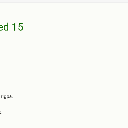
ed 15
 rigpa,
s.