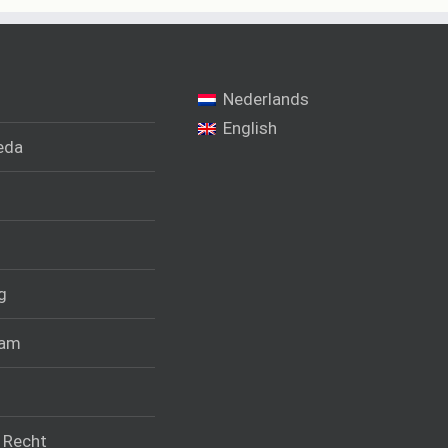
Nederlands
English
eda
g
ram
k Recht