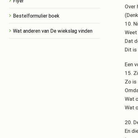
Flyer
Over 
(Denk
Bestelformulier boek
10. N
Wat anderen van De wiekslag vinden
Weet 
Dat d
Dit i
Een v
15. Z
Zo is
Omdat
Wat o
Wat o
20. D
En di