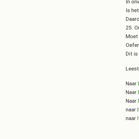
In on
Is he
Daaro
25. O
Moet 
Oefen
Dit i
Leest
Naar
Naar
Naar
naar
naar