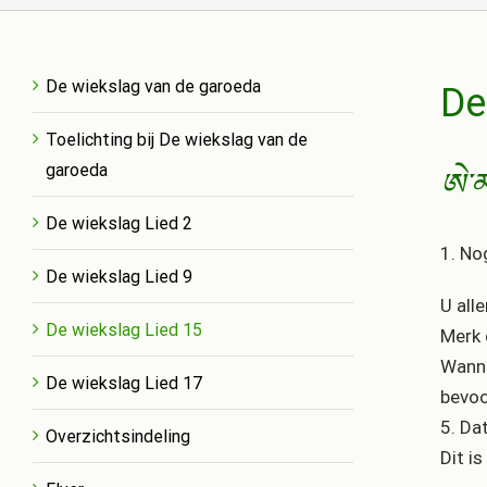
De wiekslag van de garoeda
De
Toelichting bij De wiekslag van de
garoeda
ཨེ་མ
De wiekslag Lied 2
1. No
De wiekslag Lied 9
U all
De wiekslag Lied 15
Merk 
Wanne
De wiekslag Lied 17
bevoo
5. Da
Overzichtsindeling
Dit is