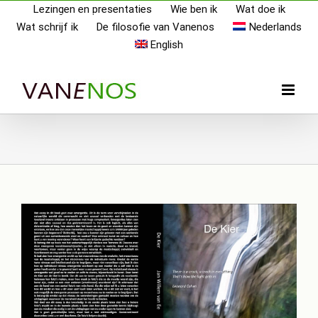
Skip
Lezingen en presentaties
Wie ben ik
Wat doe ik
Wat schrijf ik
De filosofie van Vanenos
Nederlands
to
English
content