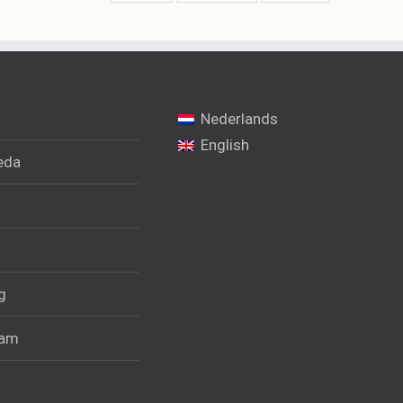
Nederlands
English
eda
g
ram