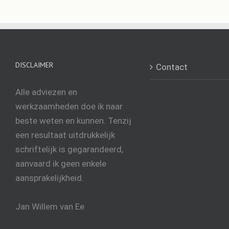
DISCLAIMER
Contact
Alle adviezen en
werkzaamheden doe ik naar
beste weten en kunnen. Tenzij
een resultaat uitdrukkelijk
schriftelijk is gegarandeerd,
aanvaard ik geen enkele
aansprakelijkheid.
Jan Willem van Ee