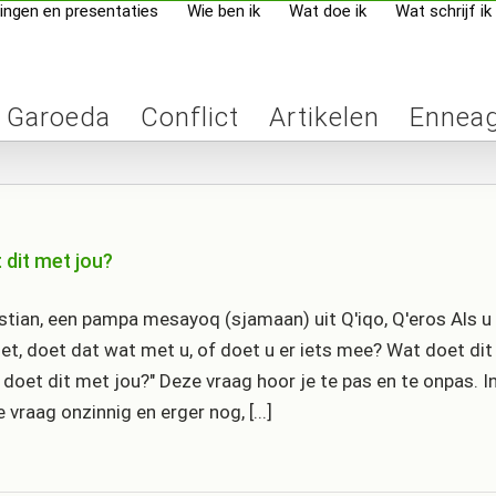
ingen en presentaties
Wie ben ik
Wat doe ik
Wat schrijf ik
Garoeda
Conflict
Artikelen
Ennea
 dit met jou?
tian, een pampa mesayoq (sjamaan) uit Q'iqo, Q'eros Als u 
iet, doet dat wat met u, of doet u er iets mee? Wat doet di
 doet dit met jou?" Deze vraag hoor je te pas en te onpas. I
 vraag onzinnig en erger nog, [...]