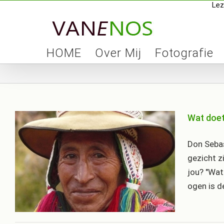
Lez
Skip
to
content
HOME
Over Mij
Fotografie
Wat doet
Don Sebas
gezicht z
jou? "Wat
ogen is de